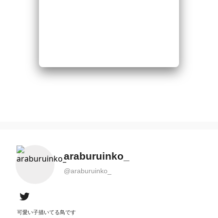
araburuinko_
@
araburuinko_
可愛い子描いてる鳥です